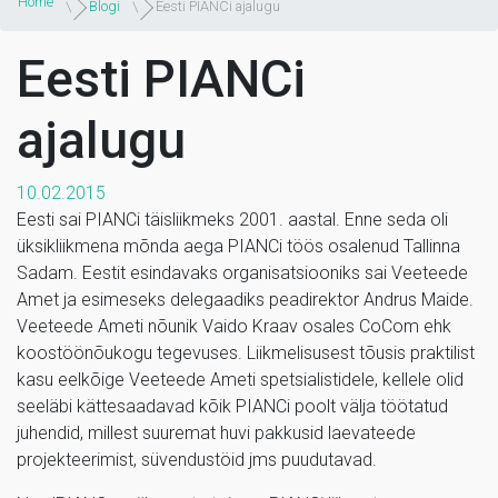
Home
Blogi
Eesti PIANCi ajalugu
Eesti PIANCi
ajalugu
10.02.2015
Eesti sai PIANCi täisliikmeks 2001. aastal. Enne seda oli
üksikliikmena mõnda aega PIANCi töös osalenud Tallinna
Sadam. Eestit esindavaks organisatsiooniks sai Veeteede
Amet ja esimeseks delegaadiks peadirektor Andrus Maide.
Veeteede Ameti nõunik Vaido Kraav osales CoCom ehk
koostöönõukogu tegevuses. Liikmelisusest tõusis praktilist
kasu eelkõige Veeteede Ameti spetsialistidele, kellele olid
seeläbi kättesaadavad kõik PIANCi poolt välja töötatud
juhendid, millest suuremat huvi pakkusid laevateede
projekteerimist, süvendustöid jms puudutavad.