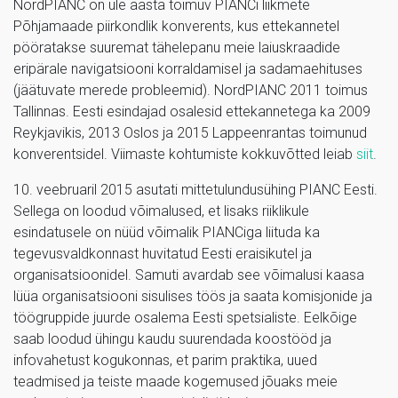
NordPIANC on üle aasta toimuv PIANCi liikmete
Põhjamaade piirkondlik konverents, kus ettekannetel
pööratakse suuremat tähelepanu meie laiuskraadide
eripärale navigatsiooni korraldamisel ja sadamaehituses
(jäätuvate merede probleemid). NordPIANC 2011 toimus
Tallinnas. Eesti esindajad osalesid ettekannetega ka 2009
Reykjavikis, 2013 Oslos ja 2015 Lappeenrantas toimunud
konverentsidel. Viimaste kohtumiste kokkuvõtted leiab
siit
.
10. veebruaril 2015 asutati mittetulundusühing PIANC Eesti.
Sellega on loodud võimalused, et lisaks riiklikule
esindatusele on nüüd võimalik PIANCiga liituda ka
tegevusvaldkonnast huvitatud Eesti eraisikutel ja
organisatsioonidel. Samuti avardab see võimalusi kaasa
lüüa organisatsiooni sisulises töös ja saata komisjonide ja
töögruppide juurde osalema Eesti spetsialiste. Eelkõige
saab loodud ühingu kaudu suurendada koostööd ja
infovahetust kogukonnas, et parim praktika, uued
teadmised ja teiste maade kogemused jõuaks meie