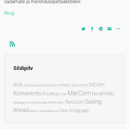
sadamate ja merendusspetsialistideni.
Blogi
Sildipilv
InCom
AGA
EnviCom
Auhinnad ja konkursid
COPEDEC
MarCom
Konverents
Koolitus
NordPIANC
LNG
Sailing
RecCom
Nõukogu
Oma üritused
PIANC Eesti
Ahead
Uus töögrupp
Soome
süvendamine