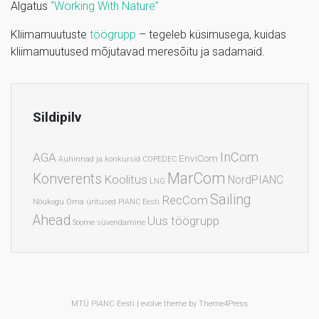
Algatus
“Working With Nature”
Kliimamuutuste
töögrupp
– tegeleb küsimusega, kuidas
kliimamuutused mõjutavad meresõitu ja sadamaid.
Sildipilv
InCom
AGA
EnviCom
Auhinnad ja konkursid
COPEDEC
MarCom
Konverents
Koolitus
NordPIANC
LNG
Sailing
RecCom
Nõukogu
Oma üritused
PIANC Eesti
Ahead
Uus töögrupp
Soome
süvendamine
MTÜ PIANC Eesti |
evolve
theme by Theme4Press