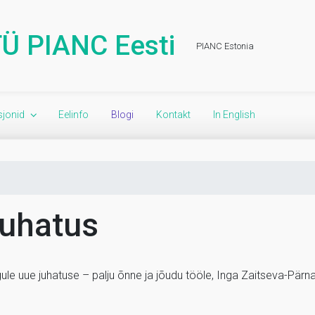
Ü PIANC Eesti
PIANC Estonia
jonid
Eelinfo
Blogi
Kontakt
In English
juhatus
le uue juhatuse – palju õnne ja jõudu tööle, Inga Zaitseva-Pärna