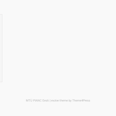
MTÜ PIANC Eesti |
evolve
theme by Theme4Press