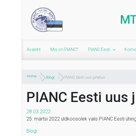
Skip to main content
MT
Avaleht
Mis on PIANC?
PIANC Eesti
Komis
Home
Blogi
PIANC Eesti uus juhatus
PIANC Eesti uus 
28.03.2022
25. märtsi 2022 üldkoosolek valis PIANC Eesti ühingu
Blogi