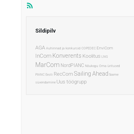
Sildipilv
AGA
EnviCom
Auhinnad ja konkursid
COPEDEC
Konverents
InCom
Koolitus
LNG
MarCom
NordPIANC
Nõukogu
Oma üritused
Sailing Ahead
RecCom
PIANC Eesti
Soome
Uus töögrupp
süvendamine